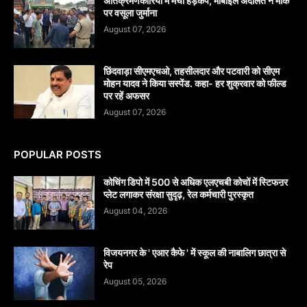
अतिक्रमणकारियों में मचा हड़कंप, मोबाइल अदालत ने मौके
पर वसूला जुर्माना
August 07, 2026
छिंदवाड़ा सीएमएचओ, तहसीलदार और पटवारी को सीएम
मोहन यादव ने किया सस्पेंड. कहा- हर शुक्रवार को फील्ड
पर रहें अफसर
August 07, 2026
POPULAR POSTS
कोचिंग डिपो में 500 से अधिक एलएचबी कोचों में स्टिफऩर
प्लेट लगाकर संरक्षा सुदृढ़, रेल कर्मचारी पुरस्कृत
August 04, 2026
विजयनगर के ' एआर कैफे ' में स्कूल की नाबालिग छात्रा से
रेप
August 05, 2026