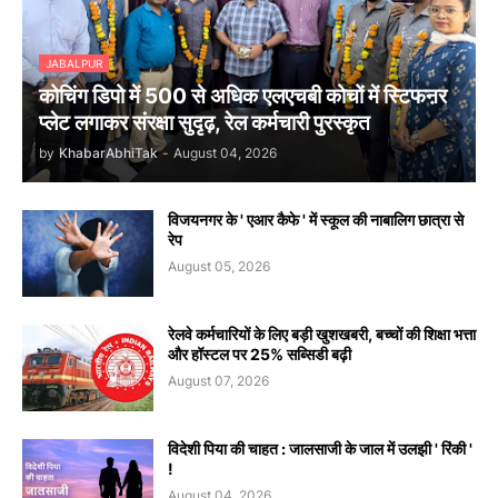
JABALPUR
कोचिंग डिपो में 500 से अधिक एलएचबी कोचों में स्टिफऩर
प्लेट लगाकर संरक्षा सुदृढ़, रेल कर्मचारी पुरस्कृत
by
KhabarAbhiTak
-
August 04, 2026
विजयनगर के ' एआर कैफे ' में स्कूल की नाबालिग छात्रा से
रेप
August 05, 2026
रेलवे कर्मचारियों के लिए बड़ी खुशखबरी, बच्चों की शिक्षा भत्ता
और हॉस्टल पर 25% सब्सिडी बढ़ी
August 07, 2026
विदेशी पिया की चाहत : जालसाजी के जाल में उलझी ' रिंकी '
!
August 04, 2026