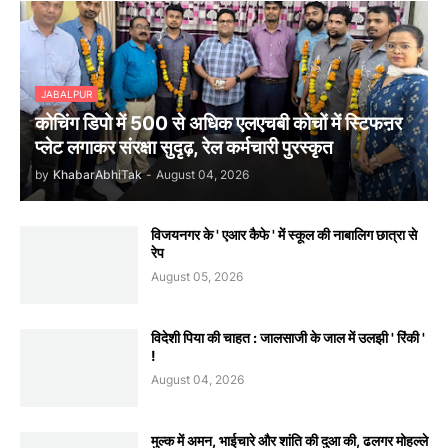
JABALPUR
कोचिंग डिपो में 500 से अधिक एलएचबी कोचों में स्टिफऩर
प्लेट लगाकर संरक्षा सुदृढ़, रेल कर्मचारी पुरस्कृत
by
KhabarAbhiTak
-
August 04, 2026
विजयनगर के ' एआर कैफे ' में स्कूल की नाबालिग छात्रा से
रेप
August 05, 2026
विदेशी पिया की चाहत : जालसाजी के जाल में उलझी ' रिंकी '
!
August 04, 2026
मुल्क में अमन, भाईचारे और शांति की दुआ की, ढलगर मोहल्ले