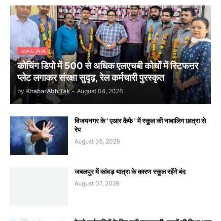
JABALPUR
कोचिंग डिपो में 500 से अधिक एलएचबी कोचों में स्टिफऩर
प्लेट लगाकर संरक्षा सुदृढ़, रेल कर्मचारी पुरस्कृत
by
KhabarAbhiTak
-
August 04, 2026
विजयनगर के ' एआर कैफे ' में स्कूल की नाबालिग छात्रा से
रेप
August 05, 2026
जबलपुर में कांवड़ यात्रा के कारण स्कूल रहेंगे बंद
August 07, 2026