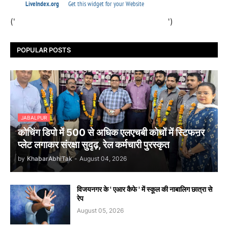
('
')
POPULAR POSTS
JABALPUR
कोचिंग डिपो में 500 से अधिक एलएचबी कोचों में स्टिफऩर
प्लेट लगाकर संरक्षा सुदृढ़, रेल कर्मचारी पुरस्कृत
by
KhabarAbhiTak
-
August 04, 2026
विजयनगर के ' एआर कैफे ' में स्कूल की नाबालिग छात्रा से
रेप
August 05, 2026