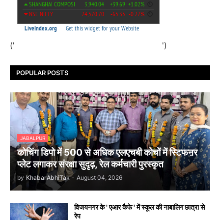
('
')
POPULAR POSTS
JABALPUR
कोचिंग डिपो में 500 से अधिक एलएचबी कोचों में स्टिफऩर
प्लेट लगाकर संरक्षा सुदृढ़, रेल कर्मचारी पुरस्कृत
by
KhabarAbhiTak
-
August 04, 2026
विजयनगर के ' एआर कैफे ' में स्कूल की नाबालिग छात्रा से
रेप