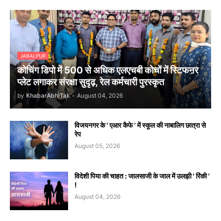
JABALPUR
कोचिंग डिपो में 500 से अधिक एलएचबी कोचों में स्टिफऩर
प्लेट लगाकर संरक्षा सुदृढ़, रेल कर्मचारी पुरस्कृत
by
KhabarAbhiTak
-
August 04, 2026
विजयनगर के ' एआर कैफे ' में स्कूल की नाबालिग छात्रा से
रेप
August 05, 2026
विदेशी पिया की चाहत : जालसाजी के जाल में उलझी ' रिंकी '
!
August 04, 2026