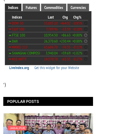
')
POPULAR POSTS
JABALPUR