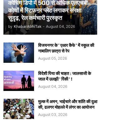
कोचिंग डिपो में 500 से अधिक एलएचबी
कोचों में स्टिफऩर प्लेट लगाकर संरक्षा
सुदृढ़, रेल कर्मचारी पुरस्कृत
by
KhabarAbhiTak
-
August 04, 2026
विजयनगर के ' एआर कैफे ' में स्कूल की
नाबालिग छात्रा से रेप
August 05, 2026
विदेशी पिया की चाहत : जालसाजी के
जाल में उलझी ' रिंकी ' !
August 04, 2026
मुल्क में अमन, भाईचारे और शांति की दुआ
की, ढलगर मोहल्ले में लंगर का आयोजन
August 03, 2026