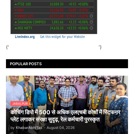
('
')
POPULAR POSTS
JABALPUR
कोचिंग डिपो में 500 से अधिक एलएचबी कोचों में स्टिफऩर
प्लेट लगाकर संरक्षा सुदृढ़, रेल कर्मचारी पुरस्कृत
by
KhabarAbhiTak
-
August 04, 2026