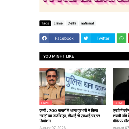
Tags
crime
Delhi
national
Facebook
Twitter
YOU MIGHT LIKE
CRIME
CRIME
एमपी : 700 मामलों में थाना प्रभारी ने किया
एमपी में दर
गवाहों का फर्जीवाड़ा, टीआई से एसआई पद पर
शराबी पति 
डिमोशन
मौके पर मौ
August 07, 2026
August 07