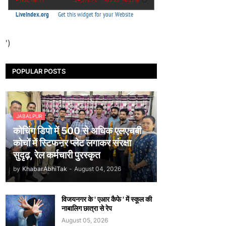
')
POPULAR POSTS
JABALPUR
कोचिंग डिपो में 500 से अधिक एलएचबी
कोचों में स्टिफऩर प्लेट लगाकर संरक्षा
सुदृढ़, रेल कर्मचारी पुरस्कृत
by
KhabarAbhiTak
-
August 04, 2026
विजयनगर के ' एआर कैफे ' में स्कूल की
नाबालिग छात्रा से रेप
August 05, 2026