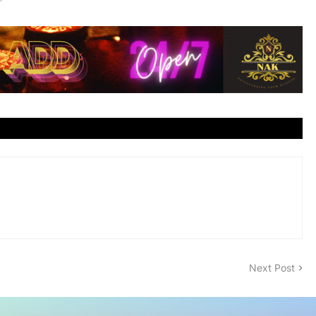
Next Post