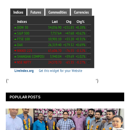
('
')
POPULAR POSTS