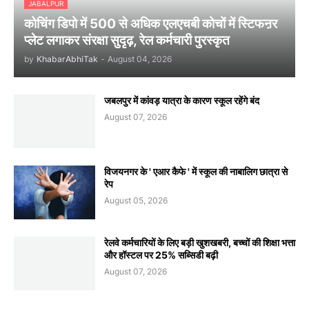
JABALPUR
कोचिंग डिपो में 500 से अधिक एलएचबी कोचों में स्टिफऩर
प्लेट लगाकर संरक्षा सुदृढ़, रेल कर्मचारी पुरस्कृत
by
KhabarAbhiTak
-
August 04, 2026
जबलपुर में कांवड़ यात्रा के कारण स्कूल रहेंगे बंद
August 07, 2026
विजयनगर के ' एआर कैफे ' में स्कूल की नाबालिग छात्रा से
रेप
August 05, 2026
रेलवे कर्मचारियों के लिए बड़ी खुशखबरी, बच्चों की शिक्षा भत्ता
और हॉस्टल पर 25% सब्सिडी बढ़ी
August 07, 2026