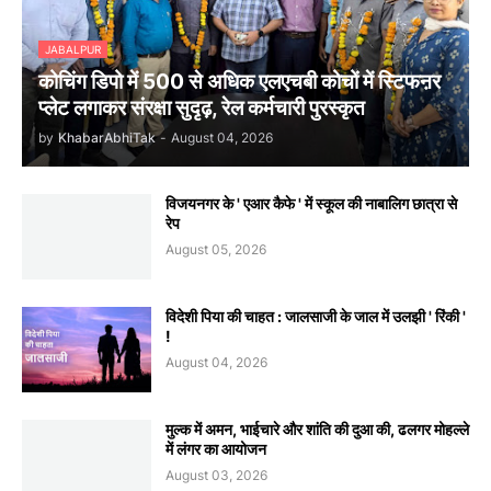
JABALPUR
कोचिंग डिपो में 500 से अधिक एलएचबी कोचों में स्टिफऩर
प्लेट लगाकर संरक्षा सुदृढ़, रेल कर्मचारी पुरस्कृत
by
KhabarAbhiTak
-
August 04, 2026
विजयनगर के ' एआर कैफे ' में स्कूल की नाबालिग छात्रा से
रेप
August 05, 2026
विदेशी पिया की चाहत : जालसाजी के जाल में उलझी ' रिंकी '
!
August 04, 2026
मुल्क में अमन, भाईचारे और शांति की दुआ की, ढलगर मोहल्ले
में लंगर का आयोजन
August 03, 2026