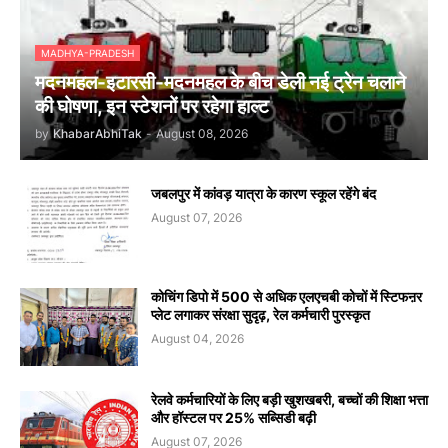
MADHYA-PRADESH
मदनमहल-इटारसी-मदनमहल के बीच डेली नई ट्रेन चलाने
की घोषणा, इन स्टेशनों पर रहेगा हाल्ट
by
KhabarAbhiTak
-
August 08, 2026
जबलपुर में कांवड़ यात्रा के कारण स्कूल रहेंगे बंद
August 07, 2026
कोचिंग डिपो में 500 से अधिक एलएचबी कोचों में स्टिफऩर
प्लेट लगाकर संरक्षा सुदृढ़, रेल कर्मचारी पुरस्कृत
August 04, 2026
रेलवे कर्मचारियों के लिए बड़ी खुशखबरी, बच्चों की शिक्षा भत्ता
और हॉस्टल पर 25% सब्सिडी बढ़ी
August 07, 2026