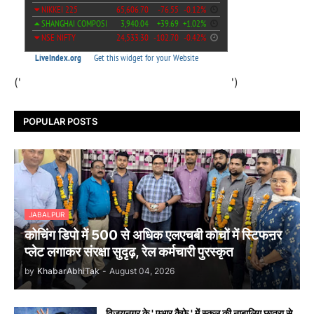
('
')
POPULAR POSTS
JABALPUR
कोचिंग डिपो में 500 से अधिक एलएचबी कोचों में स्टिफऩर
प्लेट लगाकर संरक्षा सुदृढ़, रेल कर्मचारी पुरस्कृत
by
KhabarAbhiTak
-
August 04, 2026
विजयनगर के ' एआर कैफे ' में स्कूल की नाबालिग छात्रा से