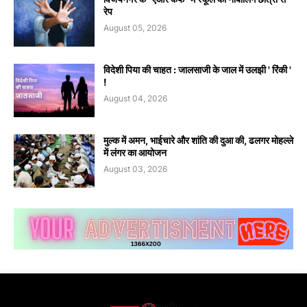
रेप
August 05, 2026
विदेशी पिया की चाहत : जालसाजी के जाल में उलझी ' रिंकी '
!
August 04, 2026
मुल्क में अमन, भाईचारे और शांति की दुआ की, ढलगर मोहल्ले
में लंगर का आयोजन
August 03, 2026