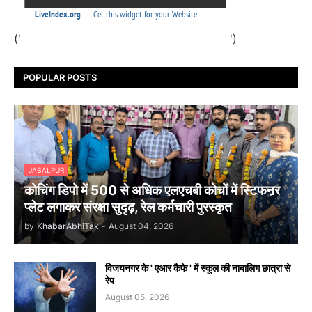
('
')
POPULAR POSTS
JABALPUR
कोचिंग डिपो में 500 से अधिक एलएचबी कोचों में स्टिफऩर
प्लेट लगाकर संरक्षा सुदृढ़, रेल कर्मचारी पुरस्कृत
by
KhabarAbhiTak
-
August 04, 2026
विजयनगर के ' एआर कैफे ' में स्कूल की नाबालिग छात्रा से
रेप
August 05, 2026