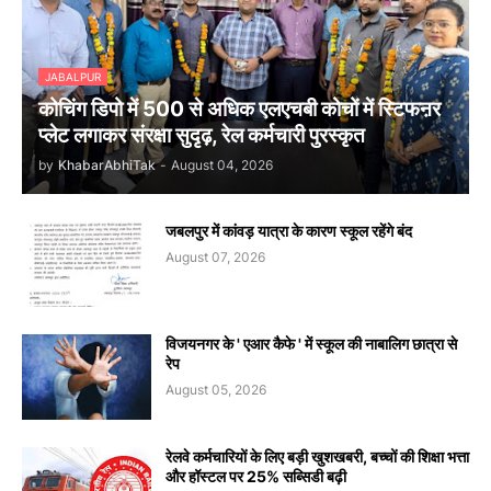
JABALPUR
कोचिंग डिपो में 500 से अधिक एलएचबी कोचों में स्टिफऩर
प्लेट लगाकर संरक्षा सुदृढ़, रेल कर्मचारी पुरस्कृत
by
KhabarAbhiTak
-
August 04, 2026
जबलपुर में कांवड़ यात्रा के कारण स्कूल रहेंगे बंद
August 07, 2026
विजयनगर के ' एआर कैफे ' में स्कूल की नाबालिग छात्रा से
रेप
August 05, 2026
रेलवे कर्मचारियों के लिए बड़ी खुशखबरी, बच्चों की शिक्षा भत्ता
और हॉस्टल पर 25% सब्सिडी बढ़ी