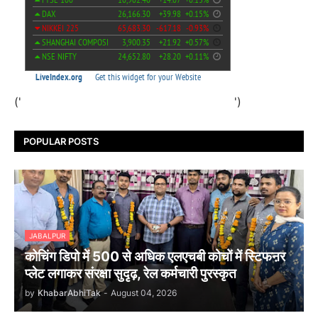
('
')
POPULAR POSTS
JABALPUR
कोचिंग डिपो में 500 से अधिक एलएचबी कोचों में स्टिफऩर
प्लेट लगाकर संरक्षा सुदृढ़, रेल कर्मचारी पुरस्कृत
by
KhabarAbhiTak
-
August 04, 2026