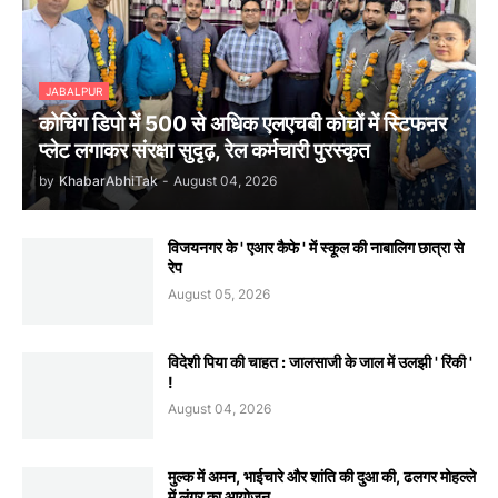
JABALPUR
कोचिंग डिपो में 500 से अधिक एलएचबी कोचों में स्टिफऩर
प्लेट लगाकर संरक्षा सुदृढ़, रेल कर्मचारी पुरस्कृत
by
KhabarAbhiTak
-
August 04, 2026
विजयनगर के ' एआर कैफे ' में स्कूल की नाबालिग छात्रा से
रेप
August 05, 2026
विदेशी पिया की चाहत : जालसाजी के जाल में उलझी ' रिंकी '
!
August 04, 2026
मुल्क में अमन, भाईचारे और शांति की दुआ की, ढलगर मोहल्ले
में लंगर का आयोजन