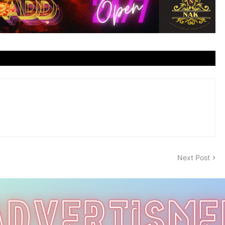
Next Post