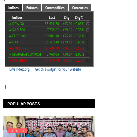
')
POPULAR POSTS
JABALPUR