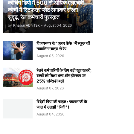
कोचिंग डिपो में 500 से अधिक एलएचबी
कोचों में स्टिफऩर प्लेट लगाकर संरक्षा
सुदृढ़, रेल कर्मचारी पुरस्कृत
by
KhabarAbhiTak
-
August 04, 2026
विजयनगर के ' एआर कैफे ' में स्कूल की
नाबालिग छात्रा से रेप
August 05, 2026
रेलवे कर्मचारियों के लिए बड़ी खुशखबरी,
बच्चों की शिक्षा भत्ता और हॉस्टल पर
25% सब्सिडी बढ़ी
August 07, 2026
विदेशी पिया की चाहत : जालसाजी के
जाल में उलझी ' रिंकी ' !
August 04, 2026