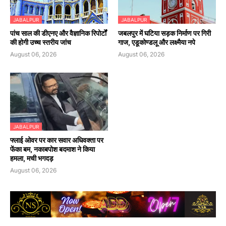
JABALPUR
JABALPUR
पांच साल की डीएनए और वैज्ञानिक रिपोर्टों
जबलपुर में घटिया सड़क निर्माण पर गिरी
की होगी उच्च स्तरीय जांच
गाज, एडूकोण्डलू और लक्ष्मैया नपे
August 06, 2026
August 06, 2026
JABALPUR
फ्लाई ओवर पर कार सवार अधिवक्ता पर
फेंका बम, नकाबपोश बदमाश ने किया
हमला, मची भगदड़
August 06, 2026