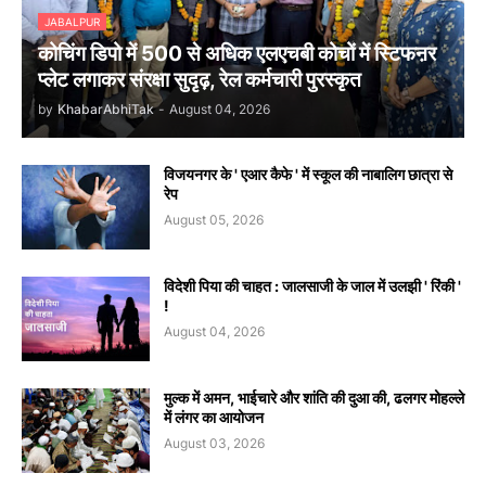
JABALPUR
कोचिंग डिपो में 500 से अधिक एलएचबी कोचों में स्टिफऩर
प्लेट लगाकर संरक्षा सुदृढ़, रेल कर्मचारी पुरस्कृत
by
KhabarAbhiTak
-
August 04, 2026
विजयनगर के ' एआर कैफे ' में स्कूल की नाबालिग छात्रा से
रेप
August 05, 2026
विदेशी पिया की चाहत : जालसाजी के जाल में उलझी ' रिंकी '
!
August 04, 2026
मुल्क में अमन, भाईचारे और शांति की दुआ की, ढलगर मोहल्ले
में लंगर का आयोजन
August 03, 2026