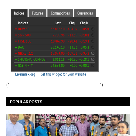
('
')
POPULAR POSTS