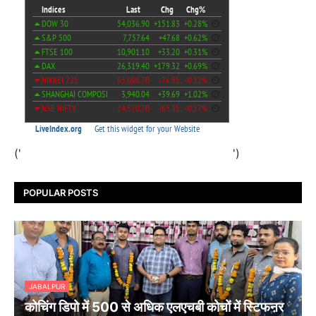
('
')
POPULAR POSTS
JABALPUR
कोचिंग डिपो में 500 से अधिक एलएचबी कोचों में स्टिफऩर