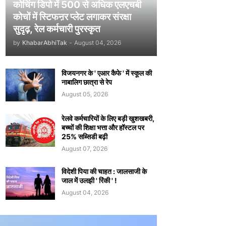
कोचिंग डिपो में 500 से अधिक एलएचबी
कोचों में स्टिफऩर प्लेट लगाकर संरक्षा
सुदृढ़, रेल कर्मचारी पुरस्कृत
by
KhabarAbhiTak
-
August 04, 2026
विजयनगर के ' एआर कैफे ' में स्कूल की
नाबालिग छात्रा से रेप
August 05, 2026
रेलवे कर्मचारियों के लिए बड़ी खुशखबरी,
बच्चों की शिक्षा भत्ता और हॉस्टल पर
25% सब्सिडी बढ़ी
August 07, 2026
विदेशी पिया की चाहत : जालसाजी के
जाल में उलझी ' रिंकी ' !
August 04, 2026