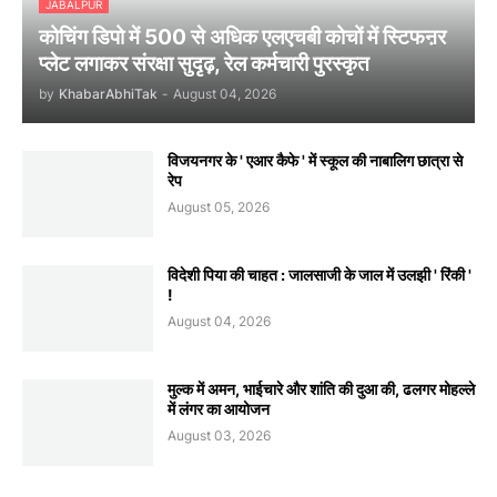
JABALPUR
कोचिंग डिपो में 500 से अधिक एलएचबी कोचों में स्टिफऩर
प्लेट लगाकर संरक्षा सुदृढ़, रेल कर्मचारी पुरस्कृत
by
KhabarAbhiTak
-
August 04, 2026
विजयनगर के ' एआर कैफे ' में स्कूल की नाबालिग छात्रा से
रेप
August 05, 2026
विदेशी पिया की चाहत : जालसाजी के जाल में उलझी ' रिंकी '
!
August 04, 2026
मुल्क में अमन, भाईचारे और शांति की दुआ की, ढलगर मोहल्ले
में लंगर का आयोजन
August 03, 2026