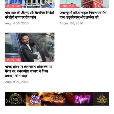
JABALPUR
JABALPUR
पांच साल की डीएनए और वैज्ञानिक रिपोर्टों
जबलपुर में घटिया सड़क निर्माण पर गिरी
की होगी उच्च स्तरीय जांच
गाज, एडूकोण्डलू और लक्ष्मैया नपे
August 06, 2026
August 06, 2026
JABALPUR
फ्लाई ओवर पर कार सवार अधिवक्ता पर
फेंका बम, नकाबपोश बदमाश ने किया
हमला, मची भगदड़
August 06, 2026