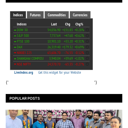
('
')
POPULAR POSTS