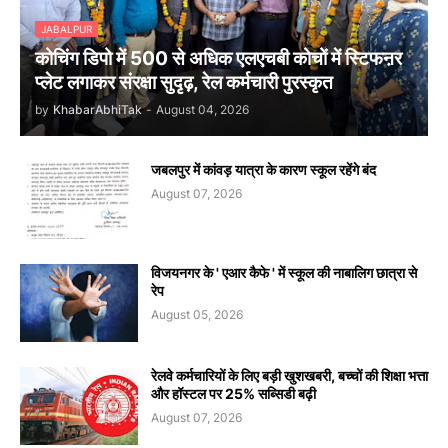
JABALPUR
कोचिंग डिपो में 500 से अधिक एलएचबी कोचों में स्टिफऩर
प्लेट लगाकर संरक्षा सुदृढ़, रेल कर्मचारी पुरस्कृत
by
KhabarAbhiTak
-
August 04, 2026
जबलपुर में कांवड़ यात्रा के कारण स्कूल रहेंगे बंद
August 07, 2026
विजयनगर के ' एआर कैफे ' में स्कूल की नाबालिग छात्रा से
रेप
August 05, 2026
रेलवे कर्मचारियों के लिए बड़ी खुशखबरी, बच्चों की शिक्षा भत्ता
और हॉस्टल पर 25% सब्सिडी बढ़ी
August 07, 2026