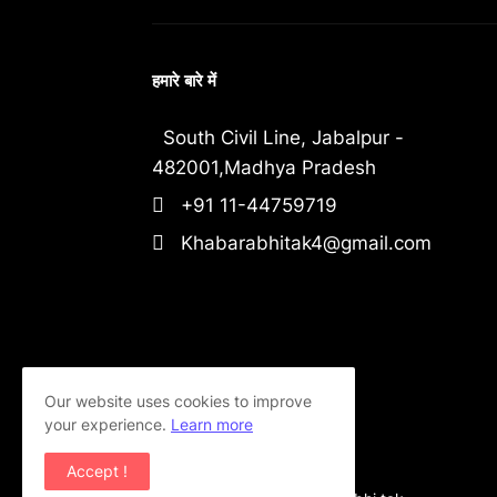
हमारे बारे में
South Civil Line, Jabalpur -
482001,Madhya Pradesh
+91 11-44759719
Khabarabhitak4@gmail.com
Our website uses cookies to improve
your experience.
Learn more
Accept !