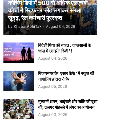
कोचिंग डिपो में 500 से अधिक एलएचबी
कोचों में स्टिफऩर प्लेट लगाकर संरक्षा
सुदृढ़, रेल कर्मचारी पुरस्कृत
by
KhabarAbhiTak
-
August 04, 2026
विदेशी पिया की चाहत : जालसाजी के
जाल में उलझी ' रिंकी ' !
August 04, 2026
विजयनगर के ' एआर कैफे ' में स्कूल की
नाबालिग छात्रा से रेप
August 05, 2026
मुल्क में अमन, भाईचारे और शांति की दुआ
की, ढलगर मोहल्ले में लंगर का आयोजन
August 03, 2026