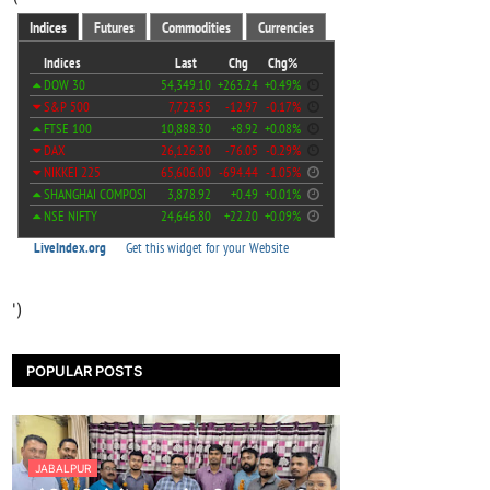
')
POPULAR POSTS
JABALPUR