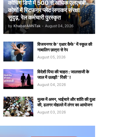
कोचिंग डिपो में 500 से अधिक एलएचबी
कोचों में स्टिफऩर प्लेट लगाकर संरक्षा
सुदृढ़, रेल कर्मचारी पुरस्कृत
by
KhabarAbhiTak
-
August 04, 2026
विजयनगर के ' एआर कैफे ' में स्कूल की
नाबालिग छात्रा से रेप
August 05, 2026
विदेशी पिया की चाहत : जालसाजी के
जाल में उलझी ' रिंकी ' !
August 04, 2026
मुल्क में अमन, भाईचारे और शांति की दुआ
की, ढलगर मोहल्ले में लंगर का आयोजन
August 03, 2026