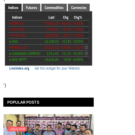
')
POPULAR POSTS
JABALPUR