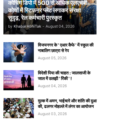
कोचिंग डिपो में 500 से अधिक एलएचबी
कोचों में स्टिफऩर प्लेट लगाकर संरक्षा
सुदृढ़, रेल कर्मचारी पुरस्कृत
by
KhabarAbhiTak
-
August 04, 2026
विजयनगर के ' एआर कैफे ' में स्कूल की
नाबालिग छात्रा से रेप
August 05, 2026
विदेशी पिया की चाहत : जालसाजी के
जाल में उलझी ' रिंकी ' !
August 04, 2026
मुल्क में अमन, भाईचारे और शांति की दुआ
की, ढलगर मोहल्ले में लंगर का आयोजन
August 03, 2026