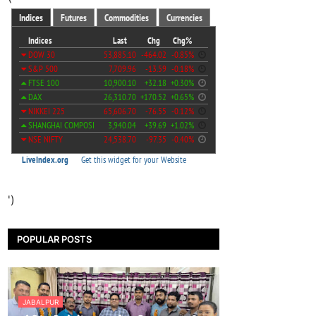
')
POPULAR POSTS
JABALPUR