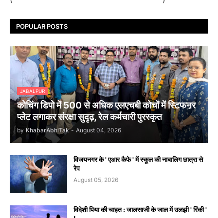
POPULAR POSTS
JABALPUR
कोचिंग डिपो में 500 से अधिक एलएचबी कोचों में स्टिफऩर
प्लेट लगाकर संरक्षा सुदृढ़, रेल कर्मचारी पुरस्कृत
by
KhabarAbhiTak
-
August 04, 2026
विजयनगर के ' एआर कैफे ' में स्कूल की नाबालिग छात्रा से
रेप
August 05, 2026
विदेशी पिया की चाहत : जालसाजी के जाल में उलझी ' रिंकी '