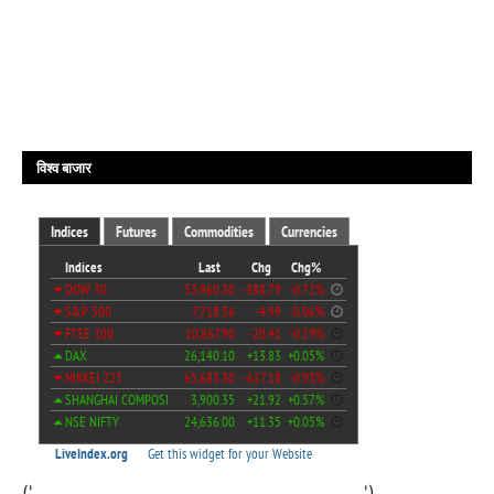
विश्व बाजार
('
')