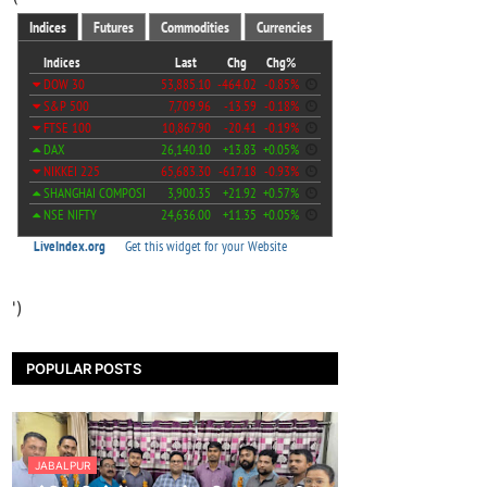
')
POPULAR POSTS
JABALPUR