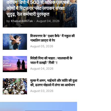
कोचिंग डिपो में 500 से अधिक एलएचबी
कोचों में स्टिफऩर प्लेट लगाकर संरक्षा
सुदृढ़, रेल कर्मचारी पुरस्कृत
by
KhabarAbhiTak
-
August 04, 2026
विजयनगर के ' एआर कैफे ' में स्कूल की
नाबालिग छात्रा से रेप
August 05, 2026
विदेशी पिया की चाहत : जालसाजी के
जाल में उलझी ' रिंकी ' !
August 04, 2026
मुल्क में अमन, भाईचारे और शांति की दुआ
की, ढलगर मोहल्ले में लंगर का आयोजन
August 03, 2026