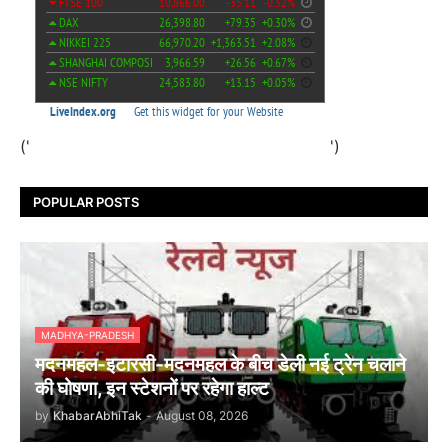
('
')
POPULAR POSTS
MADHYA-PRADESH
मदनमहल-इटारसी-मदनमहल के बीच डेली नई ट्रेन चलाने
की घोषणा, इन स्टेशनों पर रहेगा हाल्ट
by
KhabarAbhiTak
-
August 08, 2026