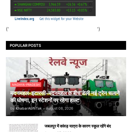
('
')
POPULAR POSTS
MADHYA-PRADESH
मदनमहल-इटारसी-मदनमहल के बीच डेली नई ट्रेन चलाने
की घोषणा, इन स्टेशनों पर रहेगा हाल्ट
by
KhabarAbhiTak
-
August 08, 2026
जबलपुर में कांवड़ यात्रा के कारण स्कूल रहेंगे बंद