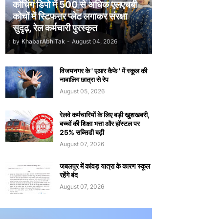
कोचिंग डिपो में 500 से अधिक एलएचबी
कोचों में स्टिफऩर प्लेट लगाकर संरक्षा
सुदृढ़, रेल कर्मचारी पुरस्कृत
by
KhabarAbhiTak
-
August 04, 2026
विजयनगर के ' एआर कैफे ' में स्कूल की
नाबालिग छात्रा से रेप
August 05, 2026
रेलवे कर्मचारियों के लिए बड़ी खुशखबरी,
बच्चों की शिक्षा भत्ता और हॉस्टल पर
25% सब्सिडी बढ़ी
August 07, 2026
जबलपुर में कांवड़ यात्रा के कारण स्कूल
रहेंगे बंद
August 07, 2026