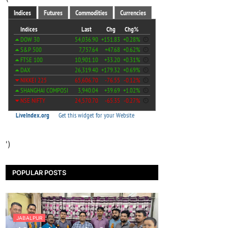
')
POPULAR POSTS
JABALPUR