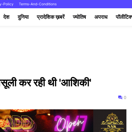
y-Policy
Terms-And-Conditions
देश
दुनिया
प्रादेशिक ख़बरें
ज्योतिष
अपराध
पॉलीटिक
ैध वसूली कर रही थी 'आशिकी'
0