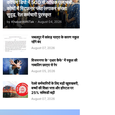
कोचिंग डिपो में 500 से अधिक एलएचबी
कोचों में स्टिफऩर प्लेट लगाकर संरक्षा
सुदृढ़, रेल कर्मचारी पुरस्कृत
by
KhabarAbhiTak
-
August 04, 2026
जबलपुर में कांवड़ यात्रा के कारण स्कूल
रहेंगे बंद
August 07, 2026
विजयनगर के ' एआर कैफे ' में स्कूल की
नाबालिग छात्रा से रेप
August 05, 2026
रेलवे कर्मचारियों के लिए बड़ी खुशखबरी,
बच्चों की शिक्षा भत्ता और हॉस्टल पर
25% सब्सिडी बढ़ी
August 07, 2026