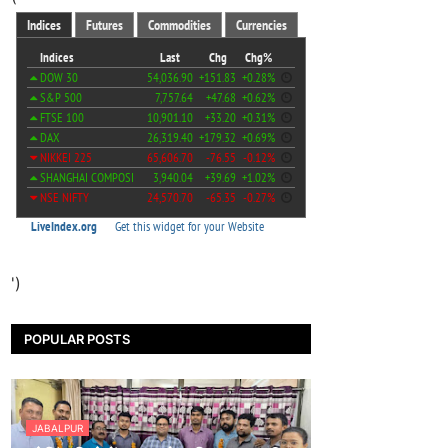
')
POPULAR POSTS
JABALPUR