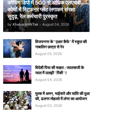
कोचिंग डिपो में 500 से अधिक एलएचबी
कोचों में स्टिफऩर प्लेट लगाकर संरक्षा
सुदृढ़, रेल कर्मचारी पुरस्कृत
by
KhabarAbhiTak
-
August 04, 2026
विजयनगर के ' एआर कैफे ' में स्कूल की
नाबालिग छात्रा से रेप
August 05, 2026
विदेशी पिया की चाहत : जालसाजी के
जाल में उलझी ' रिंकी ' !
August 04, 2026
मुल्क में अमन, भाईचारे और शांति की दुआ
की, ढलगर मोहल्ले में लंगर का आयोजन
August 03, 2026