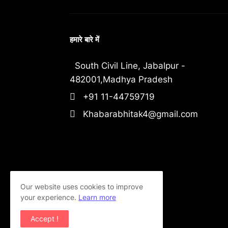
हमारे बारे में
South Civil Line, Jabalpur -
482001,Madhya Pradesh
+91 11-44759719
Khabarabhitak4@gmail.com
Our website uses cookies to improve
your experience.
Learn more
Accept !