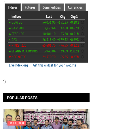
')
POPULAR POSTS
JABALPUR