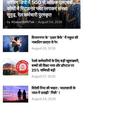
कोचिंग डिपो में 500 से अधिक एलएचबी
कोचों में स्टिफऩर प्लेट लगाकर संरक्षा
सुदृढ़, रेल कर्मचारी पुरस्कृत
by
KhabarAbhiTak
-
August 04, 2026
विजयनगर के ' एआर कैफे ' में स्कूल की
नाबालिग छात्रा से रेप
August 05, 2026
रेलवे कर्मचारियों के लिए बड़ी खुशखबरी,
बच्चों की शिक्षा भत्ता और हॉस्टल पर
25% सब्सिडी बढ़ी
August 07, 2026
विदेशी पिया की चाहत : जालसाजी के
जाल में उलझी ' रिंकी ' !
August 04, 2026