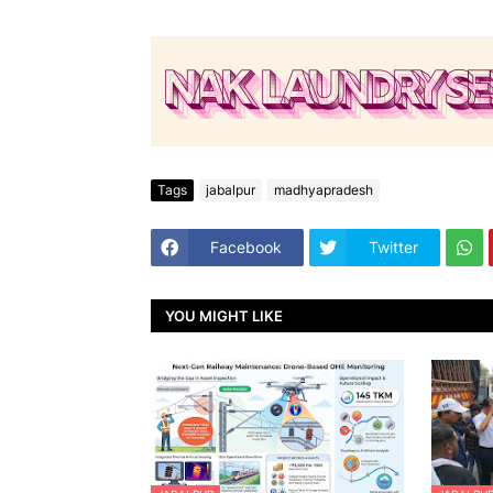
Tags
jabalpur
madhyapradesh
Facebook
Twitter
YOU MIGHT LIKE