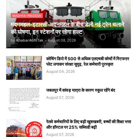
MADHYA-PRADESH
मदनमहल-इटारसी-मदनमहल के बीच डेली नई ट्रेन चलाने
की घोषणा, इन स्टेशनों पर रहेगा हाल्ट
by
KhabarAbhiTak
-
August 08, 2026
कोचिंग डिपो में 500 से अधिक एलएचबी कोचों में स्टिफऩर
प्लेट लगाकर संरक्षा सुदृढ़, रेल कर्मचारी पुरस्कृत
August 04, 2026
जबलपुर में कांवड़ यात्रा के कारण स्कूल रहेंगे बंद
August 07, 2026
रेलवे कर्मचारियों के लिए बड़ी खुशखबरी, बच्चों की शिक्षा भत्ता
और हॉस्टल पर 25% सब्सिडी बढ़ी
August 07, 2026