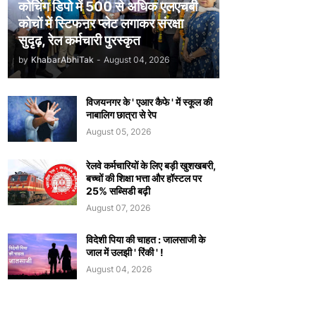
कोचिंग डिपो में 500 से अधिक एलएचबी
कोचों में स्टिफऩर प्लेट लगाकर संरक्षा
सुदृढ़, रेल कर्मचारी पुरस्कृत
by
KhabarAbhiTak
-
August 04, 2026
विजयनगर के ' एआर कैफे ' में स्कूल की
नाबालिग छात्रा से रेप
August 05, 2026
रेलवे कर्मचारियों के लिए बड़ी खुशखबरी,
बच्चों की शिक्षा भत्ता और हॉस्टल पर
25% सब्सिडी बढ़ी
August 07, 2026
विदेशी पिया की चाहत : जालसाजी के
जाल में उलझी ' रिंकी ' !
August 04, 2026