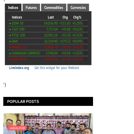
')
POPULAR POSTS
JABALPUR