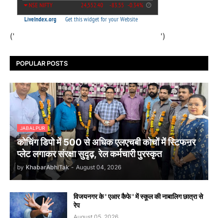
('
')
POPULAR POSTS
JABALPUR
कोचिंग डिपो में 500 से अधिक एलएचबी कोचों में स्टिफऩर
प्लेट लगाकर संरक्षा सुदृढ़, रेल कर्मचारी पुरस्कृत
by
KhabarAbhiTak
-
August 04, 2026
विजयनगर के ' एआर कैफे ' में स्कूल की नाबालिग छात्रा से
रेप
August 05, 2026