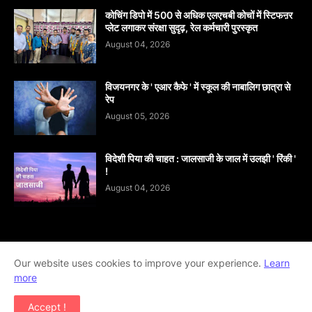
कोचिंग डिपो में 500 से अधिक एलएचबी कोचों में स्टिफऩर
प्लेट लगाकर संरक्षा सुदृढ़, रेल कर्मचारी पुरस्कृत
August 04, 2026
विजयनगर के ' एआर कैफे ' में स्कूल की नाबालिग छात्रा से
रेप
August 05, 2026
विदेशी पिया की चाहत : जालसाजी के जाल में उलझी ' रिंकी '
!
August 04, 2026
Our website uses cookies to improve your experience.
Learn
Home
About
contact-us
Disclaimer
more
Privacy-Policy
Terms-And-Conditions
Accept !
Copyright ©
2026
khabar abhi tak