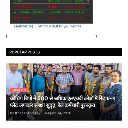
('
')
POPULAR POSTS
JABALPUR
कोचिंग डिपो में 500 से अधिक एलएचबी कोचों में स्टिफऩर
प्लेट लगाकर संरक्षा सुदृढ़, रेल कर्मचारी पुरस्कृत
by
KhabarAbhiTak
-
August 04, 2026