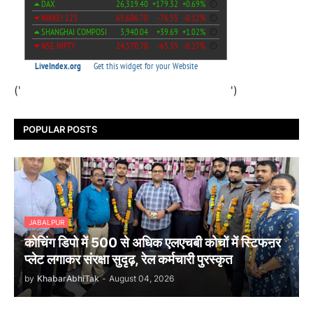
('
')
POPULAR POSTS
JABALPUR
कोचिंग डिपो में 500 से अधिक एलएचबी कोचों में स्टिफऩर
प्लेट लगाकर संरक्षा सुदृढ़, रेल कर्मचारी पुरस्कृत
by
KhabarAbhiTak
-
August 04, 2026