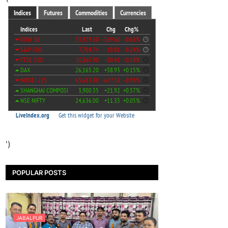
')
POPULAR POSTS
JABALPUR