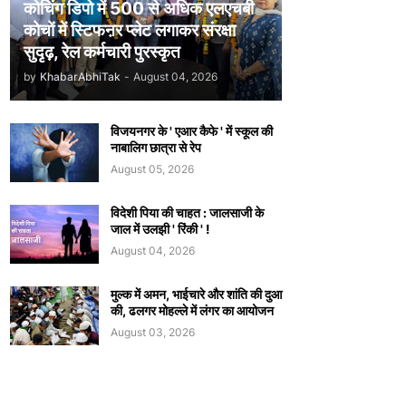
कोचिंग डिपो में 500 से अधिक एलएचबी
कोचों में स्टिफऩर प्लेट लगाकर संरक्षा
सुदृढ़, रेल कर्मचारी पुरस्कृत
by
KhabarAbhiTak
-
August 04, 2026
विजयनगर के ' एआर कैफे ' में स्कूल की
नाबालिग छात्रा से रेप
August 05, 2026
विदेशी पिया की चाहत : जालसाजी के
जाल में उलझी ' रिंकी ' !
August 04, 2026
मुल्क में अमन, भाईचारे और शांति की दुआ
की, ढलगर मोहल्ले में लंगर का आयोजन
August 03, 2026