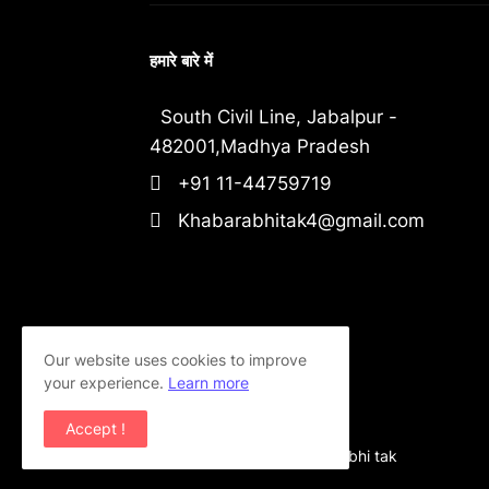
हमारे बारे में
South Civil Line, Jabalpur -
482001,Madhya Pradesh
+91 11-44759719
Khabarabhitak4@gmail.com
Our website uses cookies to improve
your experience.
Learn more
Accept !
Copyright ©
2026
khabar abhi tak