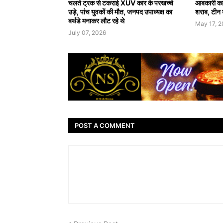
चलते ट्रक से टकराई XUV कार के परखच्चे
आबकारी कार
उड़े, पांच युवकों की मौत, जनपद उपाध्यक्ष का
शराब, टीन श
बर्थडे मनाकर लौट रहे थे
May 17, 
July 07, 2026
POST A COMMENT