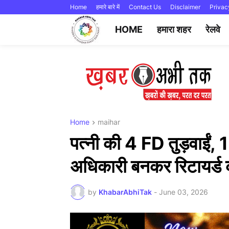
Home
हमारे बारे में
Contact Us
Disclaimer
Privac
HOME
हमारा शहर
रेलवे
Home
maihar
पत्नी की 4 FD तुड़वाईं
अधिकारी बनकर रिटायर्ड 
by
KhabarAbhiTak
-
June 03, 2026