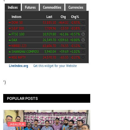
')
POPULAR POSTS
JABALPUR