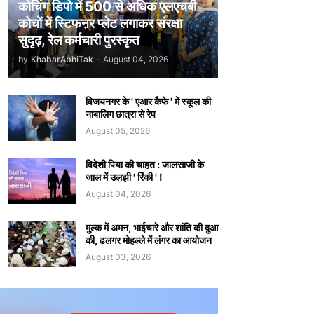
कोचिंग डिपो में 500 से अधिक एलएचबी
कोचों में स्टिफऩर प्लेट लगाकर संरक्षा
सुदृढ़, रेल कर्मचारी पुरस्कृत
by
KhabarAbhiTak
-
August 04, 2026
विजयनगर के ' एआर कैफे ' में स्कूल की
नाबालिग छात्रा से रेप
August 05, 2026
विदेशी पिया की चाहत : जालसाजी के
जाल में उलझी ' रिंकी ' !
August 04, 2026
मुल्क में अमन, भाईचारे और शांति की दुआ
की, ढलगर मोहल्ले में लंगर का आयोजन
August 03, 2026