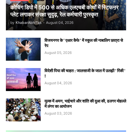
कोचिंग डिपो में 500 से अधिक एलएचबी कोचों में स्टिफऩर
प्लेट लगाकर संरक्षा सुदृढ़, रेल कर्मचारी पुरस्कृत
by
KhabarAbhiTak
-
August 04, 2026
विजयनगर के ' एआर कैफे ' में स्कूल की नाबालिग छात्रा से
रेप
August 05, 2026
विदेशी पिया की चाहत : जालसाजी के जाल में उलझी ' रिंकी '
!
August 04, 2026
मुल्क में अमन, भाईचारे और शांति की दुआ की, ढलगर मोहल्ले
में लंगर का आयोजन
August 03, 2026