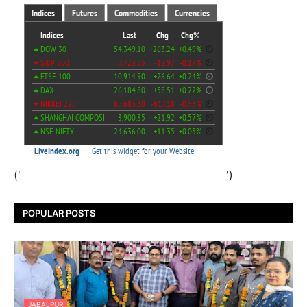
('
')
POPULAR POSTS
JABALPUR