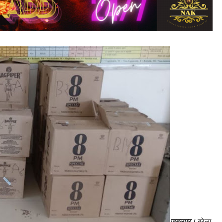
जबलपुर।
बरेला