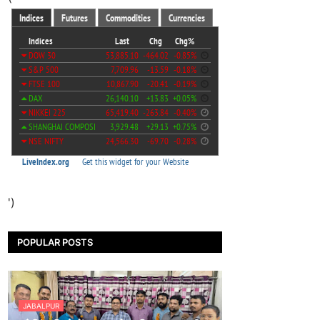
')
POPULAR POSTS
JABALPUR