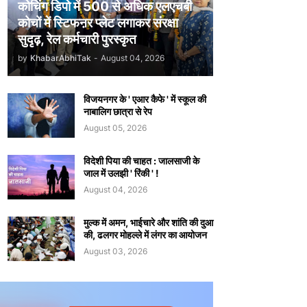
कोचिंग डिपो में 500 से अधिक एलएचबी
कोचों में स्टिफऩर प्लेट लगाकर संरक्षा
सुदृढ़, रेल कर्मचारी पुरस्कृत
by
KhabarAbhiTak
-
August 04, 2026
विजयनगर के ' एआर कैफे ' में स्कूल की
नाबालिग छात्रा से रेप
August 05, 2026
विदेशी पिया की चाहत : जालसाजी के
जाल में उलझी ' रिंकी ' !
August 04, 2026
मुल्क में अमन, भाईचारे और शांति की दुआ
की, ढलगर मोहल्ले में लंगर का आयोजन
August 03, 2026