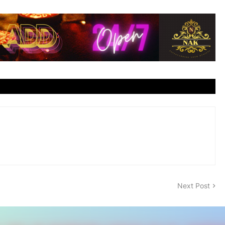
Next Post