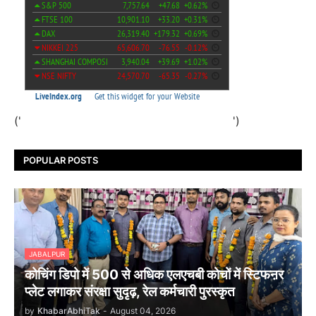
('
')
POPULAR POSTS
JABALPUR
कोचिंग डिपो में 500 से अधिक एलएचबी कोचों में स्टिफऩर
प्लेट लगाकर संरक्षा सुदृढ़, रेल कर्मचारी पुरस्कृत
by
KhabarAbhiTak
-
August 04, 2026