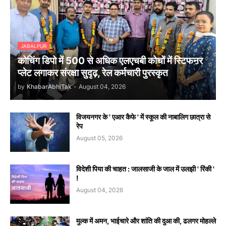
JABALPUR
कोचिंग डिपो में 500 से अधिक एलएचबी कोचों में स्टिफऩर
प्लेट लगाकर संरक्षा सुदृढ़, रेल कर्मचारी पुरस्कृत
by
KhabarAbhiTak
-
August 04, 2026
विजयनगर के ' एआर कैफे ' में स्कूल की नाबालिग छात्रा से
रेप
August 05, 2026
विदेशी पिया की चाहत : जालसाजी के जाल में उलझी ' रिंकी '
!
August 04, 2026
मुल्क में अमन, भाईचारे और शांति की दुआ की, ढलगर मोहल्ले