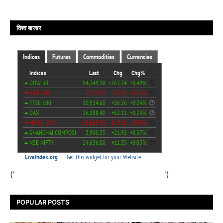
विश्व बाजार
('
')
POPULAR POSTS