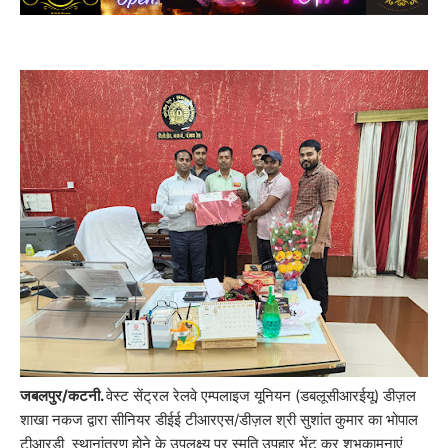
जबलपुर/कटनी.
वेस्ट सेंट्रल रेलवे एम्पलाइज यूनियन (डबलूसीआरईयू) डीज़ल
शाखा नकज द्वारा सीनियर डीईई टीआरएस/डीज़ल श्री सुशांत कुमार का भोपाल
टीआरडी स्थानांतरण होने के उपलक्ष्य पर स्मृति उपहार भेंट कर शुभकामनाएं