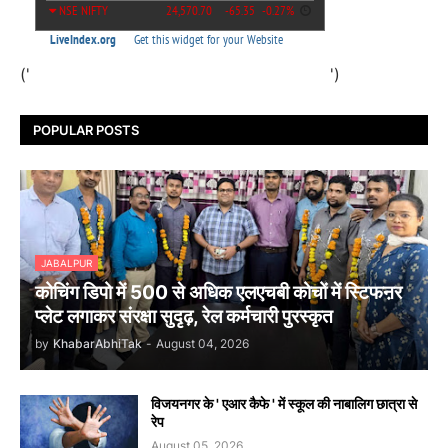
('
')
POPULAR POSTS
JABALPUR
कोचिंग डिपो में 500 से अधिक एलएचबी कोचों में स्टिफऩर
प्लेट लगाकर संरक्षा सुदृढ़, रेल कर्मचारी पुरस्कृत
by
KhabarAbhiTak
-
August 04, 2026
विजयनगर के ' एआर कैफे ' में स्कूल की नाबालिग छात्रा से
रेप
August 05, 2026