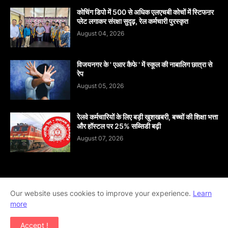
कोचिंग डिपो में 500 से अधिक एलएचबी कोचों में स्टिफऩर
प्लेट लगाकर संरक्षा सुदृढ़, रेल कर्मचारी पुरस्कृत
August 04, 2026
विजयनगर के ' एआर कैफे ' में स्कूल की नाबालिग छात्रा से
रेप
August 05, 2026
रेलवे कर्मचारियों के लिए बड़ी खुशखबरी, बच्चों की शिक्षा भत्ता
और हॉस्टल पर 25% सब्सिडी बढ़ी
August 07, 2026
Home
About
contact-us
Disclaimer
Our website uses cookies to improve your experience.
Learn
more
Privacy-Policy
Terms-And-Conditions
Accept !
Copyright ©
2026
khabar abhi tak