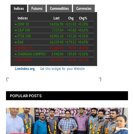
('
')
POPULAR POSTS