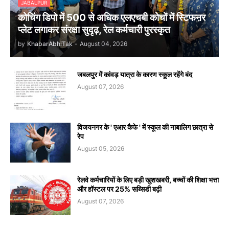
JABALPUR
कोचिंग डिपो में 500 से अधिक एलएचबी कोचों में स्टिफऩर
प्लेट लगाकर संरक्षा सुदृढ़, रेल कर्मचारी पुरस्कृत
by
KhabarAbhiTak
-
August 04, 2026
जबलपुर में कांवड़ यात्रा के कारण स्कूल रहेंगे बंद
August 07, 2026
विजयनगर के ' एआर कैफे ' में स्कूल की नाबालिग छात्रा से
रेप
August 05, 2026
रेलवे कर्मचारियों के लिए बड़ी खुशखबरी, बच्चों की शिक्षा भत्ता
और हॉस्टल पर 25% सब्सिडी बढ़ी
August 07, 2026