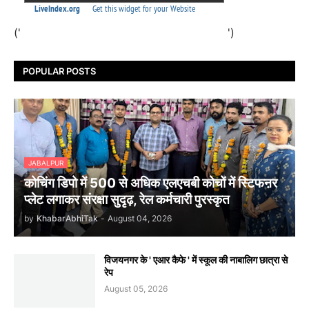
('
')
POPULAR POSTS
JABALPUR
कोचिंग डिपो में 500 से अधिक एलएचबी कोचों में स्टिफऩर
प्लेट लगाकर संरक्षा सुदृढ़, रेल कर्मचारी पुरस्कृत
by
KhabarAbhiTak
-
August 04, 2026
विजयनगर के ' एआर कैफे ' में स्कूल की नाबालिग छात्रा से
रेप
August 05, 2026