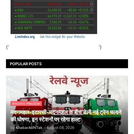
('
')
POPULAR POSTS
MADHYA-PRADESH
मदनमहल-इटारसी-मदनमहल के बीच डेली नई ट्रेन चलाने
की घोषणा, इन स्टेशनों पर रहेगा हाल्ट
by
KhabarAbhiTak
-
August 08, 2026